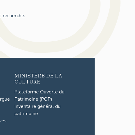
e recherche.
MINISTÈRE DE LA
CULTURE
Plateforme Ouverte du
orgue
Patrimoine (POP)
Inventaire général du
patrimoine
ives