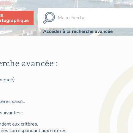
ue
rtographique
Accéder à la recherche avancée
erche avancée :
ovence)
ères saisis.
suivantes :
dant aux critères,
nées correspondant aux critères,