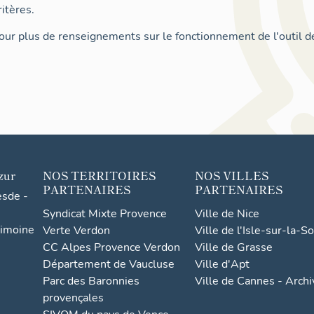
itères.
ur plus de renseignements sur le fonctionnement de l'outil d
zur
NOS TERRITOIRES
NOS VILLES
PARTENAIRES
PARTENAIRES
esde -
Syndicat Mixte Provence
Ville de Nice
rimoine
Verte Verdon
Ville de l'Isle-sur-la-S
CC Alpes Provence Verdon
Ville de Grasse
Département de Vaucluse
Ville d'Apt
Parc des Baronnies
Ville de Cannes - Arch
provençales