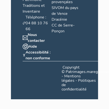
provençales
Traditions et
SIVOM du pays
Inventaire
de Vence
Téléphone :
Dracénie
04 88 10 76
CC de Serre-
66
Ponçon
Nous
contacter
Aide
Accessibilité :
non conforme
Copyright
©
Patrimages.maregionsud
-
Mentions
légales
-
Politiques
de
confidentialité