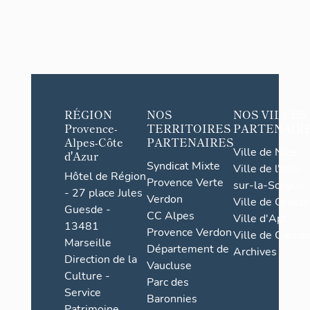
RÉGION
NOS
NOS VILLES
Provence-
TERRITOIRES
PARTENAIR
Alpes-Côte
PARTENAIRES
Ville de Nice
d'Azur
Syndicat Mixte
Ville de l'Isle-
Hôtel de Région
Provence Verte
sur-la-Sorgue
- 27 place Jules
Verdon
Ville de Grasse
Guesde -
CC Alpes
Ville d'Apt
13481
Provence Verdon
Ville de Cannes
Marseille
Département de
Archives
Direction de la
Vaucluse
Culture -
Parc des
Service
Baronnies
Patrimoine