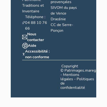
provençales
Traditions et
SIVOM du pays
Inventaire
de Vence
Téléphone :
Dracénie
04 88 10 76
CC de Serre-
66
Ponçon
Nous
contacter
Aide
Accessibilité :
non conforme
Copyright
©
Patrimages.maregionsud
-
Mentions
légales
-
Politiques
de
confidentialité