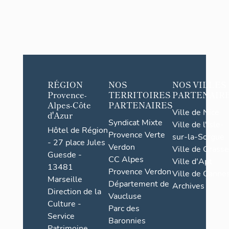
RÉGION
NOS
NOS VILLES
Provence-
TERRITOIRES
PARTENAIR
Alpes-Côte
PARTENAIRES
Ville de Nice
d'Azur
Syndicat Mixte
Ville de l'Isle-
Hôtel de Région
Provence Verte
sur-la-Sorgue
- 27 place Jules
Verdon
Ville de Grasse
Guesde -
CC Alpes
Ville d'Apt
13481
Provence Verdon
Ville de Cannes
Marseille
Département de
Archives
Direction de la
Vaucluse
Culture -
Parc des
Service
Baronnies
Patrimoine