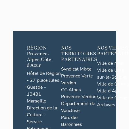
RÉGION
NOS
NOS VILLES
Provence-
TERRITOIRES
PARTENAIR
Alpes-Côte
PARTENAIRES
Ville de Nice
d'Azur
Syndicat Mixte
Ville de l'Isle-
Hôtel de Région
Provence Verte
sur-la-Sorgue
- 27 place Jules
Verdon
Ville de Grasse
Guesde -
CC Alpes
Ville d'Apt
13481
Provence Verdon
Ville de Cannes
Marseille
Département de
Archives
Direction de la
Vaucluse
Culture -
Parc des
Service
Baronnies
Patrimoine