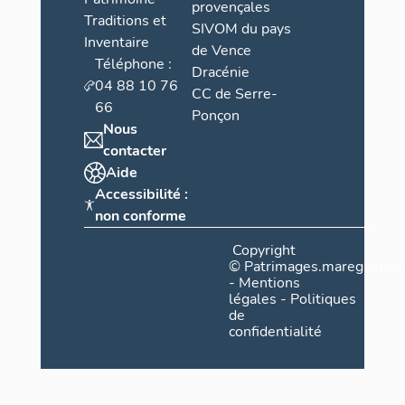
provençales
Traditions et
SIVOM du pays
Inventaire
de Vence
Téléphone :
Dracénie
04 88 10 76
CC de Serre-
66
Ponçon
Nous
contacter
Aide
Accessibilité :
non conforme
Copyright
©
Patrimages.maregionsud
-
Mentions
légales
-
Politiques
de
confidentialité