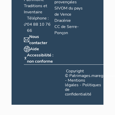
provençales
Traditions et
SIVOM du pays
Inventaire
de Vence
Téléphone :
Dracénie
04 88 10 76
CC de Serre-
66
Ponçon
Nous
contacter
Aide
Accessibilité :
non conforme
Copyright
©
Patrimages.maregionsud
-
Mentions
légales
-
Politiques
de
confidentialité