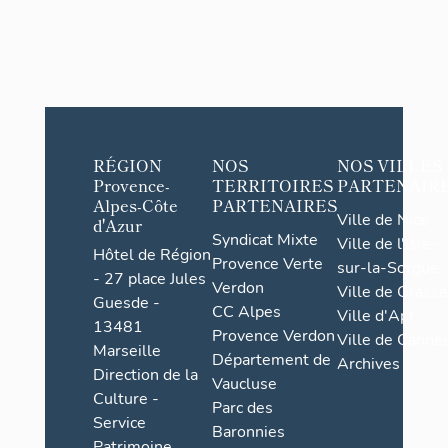
RÉGION
NOS
NOS VILLES
Provence-
TERRITOIRES
PARTENAIR
Alpes-Côte
PARTENAIRES
Ville de Nice
d'Azur
Syndicat Mixte
Ville de l'Isle-
Hôtel de Région
Provence Verte
sur-la-Sorgue
- 27 place Jules
Verdon
Ville de Grasse
Guesde -
CC Alpes
Ville d'Apt
13481
Provence Verdon
Ville de Cannes
Marseille
Département de
Archives
Direction de la
Vaucluse
Culture -
Parc des
Service
Baronnies
Patrimoine