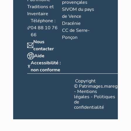
provençales
Traditions et
SIVOM du pays
Inventaire
de Vence
Téléphone :
Dracénie
04 88 10 76
CC de Serre-
66
Ponçon
Nous
contacter
Aide
Accessibilité :
non conforme
Copyright
©
Patrimages.maregionsud
-
Mentions
légales
-
Politiques
de
confidentialité