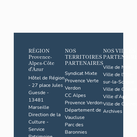
RÉGION
NOS
NOS VILLES
Provence-
TERRITOIRES
PARTENAIR
Alpes-Côte
PARTENAIRES
Ville de Nice
d'Azur
Syndicat Mixte
Ville de l'Isle-
Hôtel de Région
Provence Verte
sur-la-Sorgue
- 27 place Jules
Verdon
Ville de Grasse
Guesde -
CC Alpes
Ville d'Apt
13481
Provence Verdon
Ville de Cannes
Marseille
Département de
Archives
Direction de la
Vaucluse
Culture -
Parc des
Service
Baronnies
Patrimoine