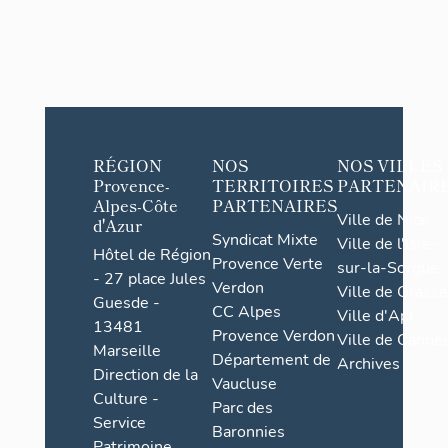
RÉGION
NOS
NOS VILLES
Provence-
TERRITOIRES
PARTENAIR
Alpes-Côte
PARTENAIRES
Ville de Nice
d'Azur
Syndicat Mixte
Ville de l'Isle-
Hôtel de Région
Provence Verte
sur-la-Sorgue
- 27 place Jules
Verdon
Ville de Grasse
Guesde -
CC Alpes
Ville d'Apt
13481
Provence Verdon
Ville de Cannes
Marseille
Département de
Archives
Direction de la
Vaucluse
Culture -
Parc des
Service
Baronnies
Patrimoine