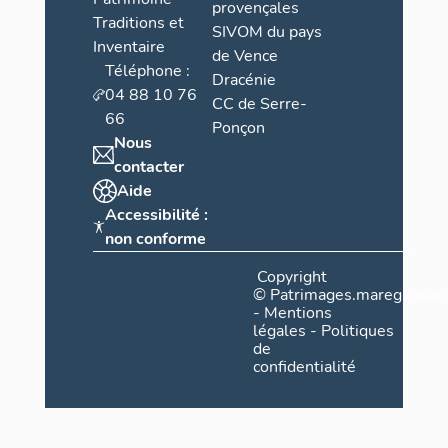
provençales
Traditions et
SIVOM du pays
Inventaire
de Vence
Téléphone :
Dracénie
04 88 10 76
CC de Serre-
66
Ponçon
Nous
contacter
Aide
Accessibilité :
non conforme
Copyright
©
Patrimages.maregionsud
-
Mentions
légales
-
Politiques
de
confidentialité