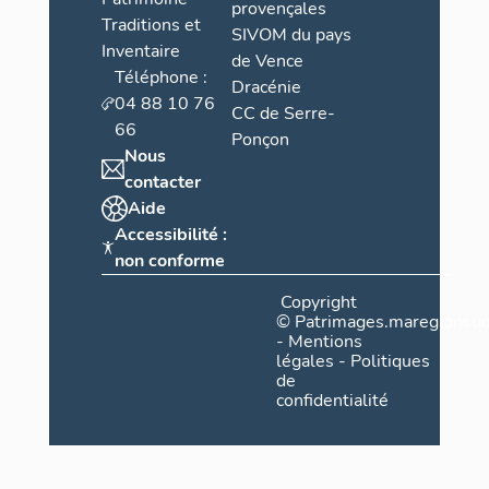
provençales
Traditions et
SIVOM du pays
Inventaire
de Vence
Téléphone :
Dracénie
04 88 10 76
CC de Serre-
66
Ponçon
Nous
contacter
Aide
Accessibilité :
non conforme
Copyright
©
Patrimages.maregionsud
-
Mentions
légales
-
Politiques
de
confidentialité