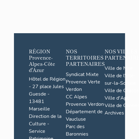
RÉGION
NOS
NOS VILLES
Provence-
TERRITOIRES
PARTENAIR
Alpes-Côte
PARTENAIRES
Ville de Nice
d'Azur
Syndicat Mixte
Ville de l'Isle-
Hôtel de Région
Provence Verte
sur-la-Sorgue
- 27 place Jules
Verdon
Ville de Grasse
Guesde -
CC Alpes
Ville d'Apt
13481
Provence Verdon
Ville de Cannes
Marseille
Département de
Archives
Direction de la
Vaucluse
Culture -
Parc des
Service
Baronnies
Patrimoine