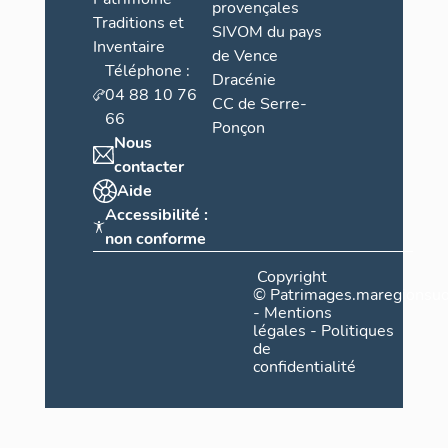
provençales
Traditions et
SIVOM du pays
Inventaire
de Vence
Téléphone :
Dracénie
04 88 10 76
CC de Serre-
66
Ponçon
Nous
contacter
Aide
Accessibilité :
non conforme
Copyright
©
Patrimages.maregionsud
-
Mentions
légales
-
Politiques
de
confidentialité