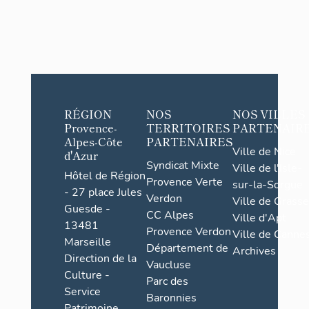
RÉGION
NOS
NOS VILLES
Provence-
TERRITOIRES
PARTENAIR
Alpes-Côte
PARTENAIRES
Ville de Nice
d'Azur
Syndicat Mixte
Ville de l'Isle-
Hôtel de Région
Provence Verte
sur-la-Sorgue
- 27 place Jules
Verdon
Ville de Grasse
Guesde -
CC Alpes
Ville d'Apt
13481
Provence Verdon
Ville de Cannes
Marseille
Département de
Archives
Direction de la
Vaucluse
Culture -
Parc des
Service
Baronnies
Patrimoine