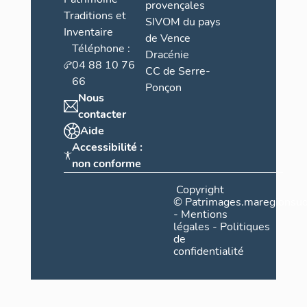
provençales
Traditions et
SIVOM du pays
Inventaire
de Vence
Téléphone :
Dracénie
04 88 10 76
CC de Serre-
66
Ponçon
Nous
contacter
Aide
Accessibilité :
non conforme
Copyright
©
Patrimages.maregionsud
-
Mentions
légales
-
Politiques
de
confidentialité