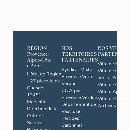
RÉGION
NOS
NOS VILLES
Provence-
TERRITOIRES
PARTENAIR
Alpes-Côte
PARTENAIRES
Ville de Nice
d'Azur
Syndicat Mixte
Ville de l'Isle-
Hôtel de Région
Provence Verte
sur-la-Sorgue
- 27 place Jules
Verdon
Ville de Grasse
Guesde -
CC Alpes
Ville d'Apt
13481
Provence Verdon
Ville de Cannes
Marseille
Département de
Archives
Direction de la
Vaucluse
Culture -
Parc des
Service
Baronnies
Patrimoine