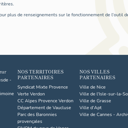
itères.
ur plus de renseignements sur le fonctionnement de l'outil d
zur
NOS TERRITOIRES
NOS VILLES
PARTENAIRES
PARTENAIRES
esde -
Syndicat Mixte Provence
Ville de Nice
rimoine
Verte Verdon
Ville de l'Isle-sur-la-S
CC Alpes Provence Verdon
Ville de Grasse
Département de Vaucluse
Ville d'Apt
Parc des Baronnies
Ville de Cannes - Arch
provençales