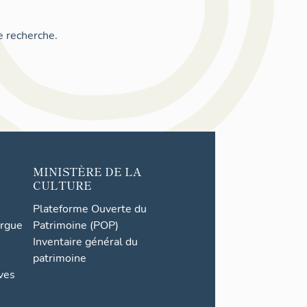
e recherche.
MINISTÈRE DE LA
CULTURE
Plateforme Ouverte du
orgue
Patrimoine (POP)
Inventaire général du
patrimoine
ives