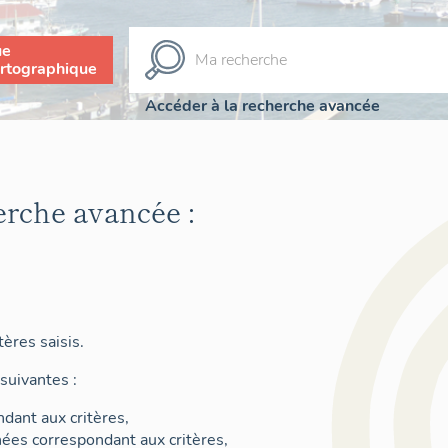
ue
rtographique
Accéder à la recherche avancée
erche avancée :
ères saisis.
suivantes :
dant aux critères,
nées correspondant aux critères,