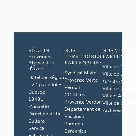
RÉGION
NOS
NOS VILLES
Provence-
TERRITOIRES
PARTENAIR
Alpes-Côte
PARTENAIRES
Ville de Nice
d'Azur
Syndicat Mixte
Ville de l'Isle-
Hôtel de Région
Provence Verte
sur-la-Sorgue
- 27 place Jules
Verdon
Ville de Grasse
Guesde -
CC Alpes
Ville d'Apt
13481
Provence Verdon
Ville de Cannes
Marseille
Département de
Archives
Direction de la
Vaucluse
Culture -
Parc des
Service
Baronnies
Patrimoine