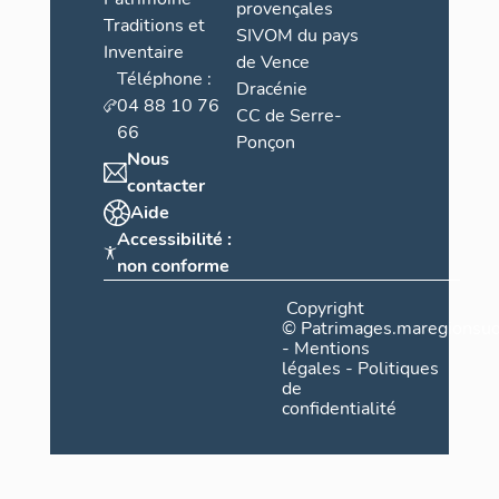
provençales
Traditions et
SIVOM du pays
Inventaire
de Vence
Téléphone :
Dracénie
04 88 10 76
CC de Serre-
66
Ponçon
Nous
contacter
Aide
Accessibilité :
non conforme
Copyright
©
Patrimages.maregionsud
-
Mentions
légales
-
Politiques
de
confidentialité