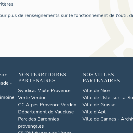
itères.
ur plus de renseignements sur le fonctionnement de l'outil d
zur
NOS TERRITOIRES
NOS VILLES
PARTENAIRES
PARTENAIRES
esde -
Syndicat Mixte Provence
Ville de Nice
rimoine
Verte Verdon
Ville de l'Isle-sur-la-S
CC Alpes Provence Verdon
Ville de Grasse
Département de Vaucluse
Ville d'Apt
Parc des Baronnies
Ville de Cannes - Arch
provençales