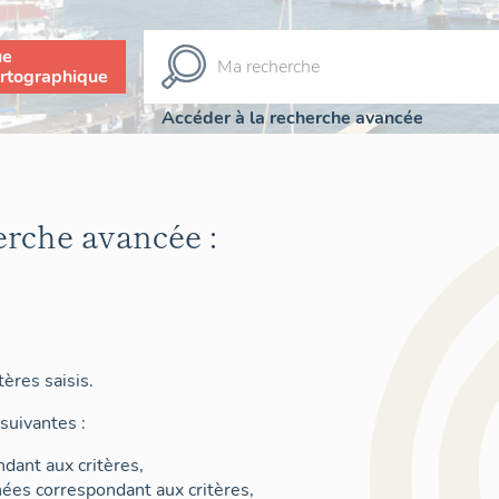
ue
rtographique
Accéder à la recherche avancée
erche avancée :
ères saisis.
suivantes :
dant aux critères,
nées correspondant aux critères,