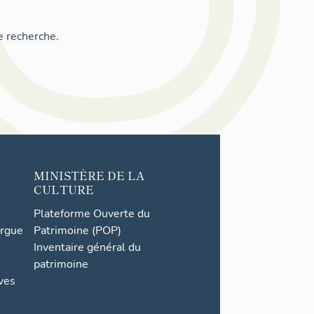
e recherche.
MINISTÈRE DE LA
CULTURE
Plateforme Ouverte du
orgue
Patrimoine (POP)
Inventaire général du
patrimoine
ives