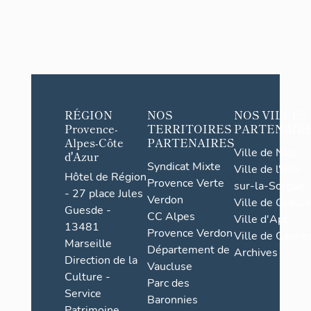
RÉGION
NOS
NOS VILLES
Provence-
TERRITOIRES
PARTENAIR
Alpes-Côte
PARTENAIRES
Ville de Nice
d'Azur
Syndicat Mixte
Ville de l'Isle-
Hôtel de Région
Provence Verte
sur-la-Sorgue
- 27 place Jules
Verdon
Ville de Grasse
Guesde -
CC Alpes
Ville d'Apt
13481
Provence Verdon
Ville de Cannes
Marseille
Département de
Archives
Direction de la
Vaucluse
Culture -
Parc des
Service
Baronnies
Patrimoine