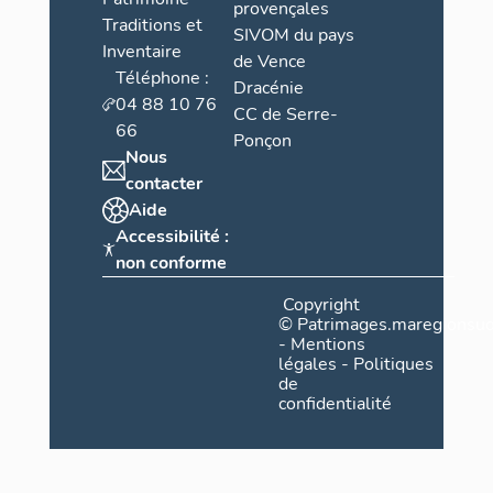
provençales
Traditions et
SIVOM du pays
Inventaire
de Vence
Téléphone :
Dracénie
04 88 10 76
CC de Serre-
66
Ponçon
Nous
contacter
Aide
Accessibilité :
non conforme
Copyright
©
Patrimages.maregionsud
-
Mentions
légales
-
Politiques
de
confidentialité