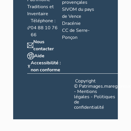
provençales
Traditions et
SIVOM du pays
Inventaire
de Vence
Téléphone :
Dracénie
04 88 10 76
CC de Serre-
66
Ponçon
Nous
contacter
Aide
Accessibilité :
non conforme
Copyright
©
Patrimages.maregionsud
-
Mentions
légales
-
Politiques
de
confidentialité