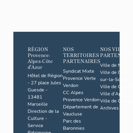
RÉGION
NOS
NOS VILLES
Provence-
TERRITOIRES
PARTENAIR
Alpes-Côte
PARTENAIRES
Ville de Nice
d'Azur
Syndicat Mixte
Ville de l'Isle-
Hôtel de Région
Provence Verte
sur-la-Sorgue
- 27 place Jules
Verdon
Ville de Grasse
Guesde -
CC Alpes
Ville d'Apt
13481
Provence Verdon
Ville de Cannes
Marseille
Département de
Archives
Direction de la
Vaucluse
Culture -
Parc des
Service
Baronnies
Patrimoine