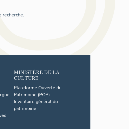
e recherche.
MINISTÈRE DE LA
CULTURE
Plateforme Ouverte du
orgue
Patrimoine (POP)
Inventaire général du
patrimoine
ives