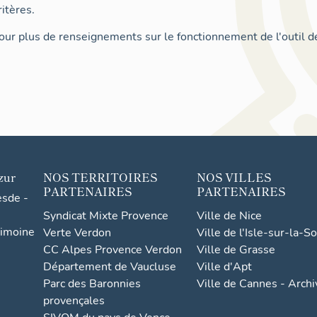
itères.
ur plus de renseignements sur le fonctionnement de l'outil d
zur
NOS TERRITOIRES
NOS VILLES
PARTENAIRES
PARTENAIRES
esde -
Syndicat Mixte Provence
Ville de Nice
rimoine
Verte Verdon
Ville de l'Isle-sur-la-S
CC Alpes Provence Verdon
Ville de Grasse
Département de Vaucluse
Ville d'Apt
Parc des Baronnies
Ville de Cannes - Arch
provençales