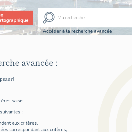
ue
rtographique
Accéder à la recherche avancée
erche avancée :
psaur)
ères saisis.
suivantes :
dant aux critères,
nées correspondant aux critères,