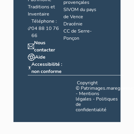
provençales
Traditions et
SIVOM du pays
Inventaire
de Vence
Téléphone :
Dracénie
04 88 10 76
CC de Serre-
66
Ponçon
Nous
contacter
Aide
Accessibilité :
non conforme
Copyright
©
Patrimages.maregionsud
-
Mentions
légales
-
Politiques
de
confidentialité