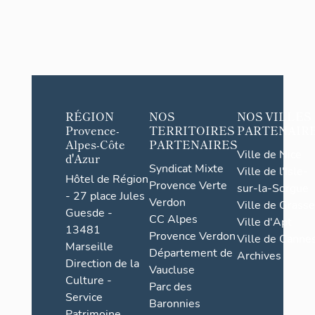
RÉGION
NOS
NOS VILLES
Provence-
TERRITOIRES
PARTENAIR
Alpes-Côte
PARTENAIRES
Ville de Nice
d'Azur
Syndicat Mixte
Ville de l'Isle-
Hôtel de Région
Provence Verte
sur-la-Sorgue
- 27 place Jules
Verdon
Ville de Grasse
Guesde -
CC Alpes
Ville d'Apt
13481
Provence Verdon
Ville de Cannes
Marseille
Département de
Archives
Direction de la
Vaucluse
Culture -
Parc des
Service
Baronnies
Patrimoine