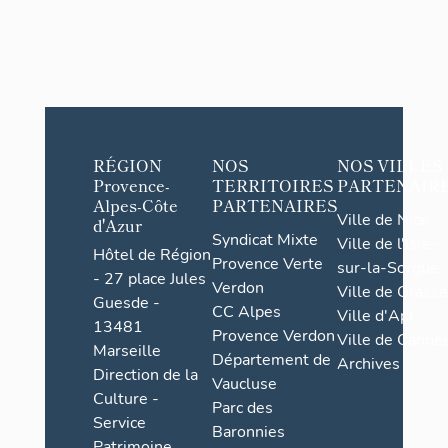
RÉGION
NOS
NOS VILLES
Provence-
TERRITOIRES
PARTENAIR
Alpes-Côte
PARTENAIRES
Ville de Nice
d'Azur
Syndicat Mixte
Ville de l'Isle-
Hôtel de Région
Provence Verte
sur-la-Sorgue
- 27 place Jules
Verdon
Ville de Grasse
Guesde -
CC Alpes
Ville d'Apt
13481
Provence Verdon
Ville de Cannes
Marseille
Département de
Archives
Direction de la
Vaucluse
Culture -
Parc des
Service
Baronnies
Patrimoine