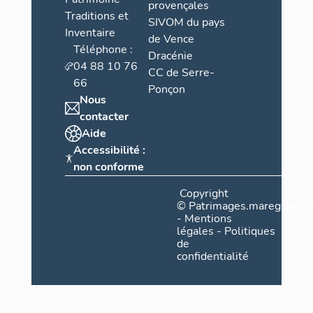
provençales
Traditions et
SIVOM du pays
Inventaire
de Vence
Téléphone :
Dracénie
04 88 10 76
CC de Serre-
66
Ponçon
Nous
contacter
Aide
Accessibilité :
non conforme
Copyright
©
Patrimages.maregionsud
-
Mentions
légales
-
Politiques
de
confidentialité