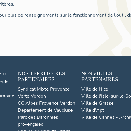
itères.
ur plus de renseignements sur le fonctionnement de l'outil d
zur
NOS TERRITOIRES
NOS VILLES
PARTENAIRES
PARTENAIRES
esde -
Syndicat Mixte Provence
Ville de Nice
rimoine
Verte Verdon
Ville de l'Isle-sur-la-S
CC Alpes Provence Verdon
Ville de Grasse
Département de Vaucluse
Ville d'Apt
Parc des Baronnies
Ville de Cannes - Arch
provençales