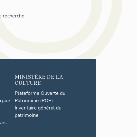
e recherche.
MINISTÈRE DE LA
CULTURE
Plateforme Ouverte du
orgue
Patrimoine (POP)
Inventaire général du
patrimoine
ives