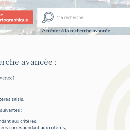
ue
rtographique
Accéder à la recherche avancée
erche avancée :
ovence)
ères saisis.
suivantes :
dant aux critères,
nées correspondant aux critères,