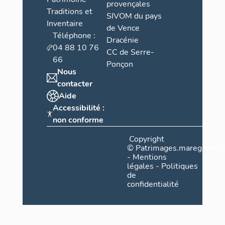
provençales
Traditions et
SIVOM du pays
Inventaire
de Vence
Téléphone :
Dracénie
04 88 10 76
CC de Serre-
66
Ponçon
Nous
contacter
Aide
Accessibilité :
non conforme
Copyright
©
Patrimages.maregionsud
-
Mentions
légales
-
Politiques
de
confidentialité