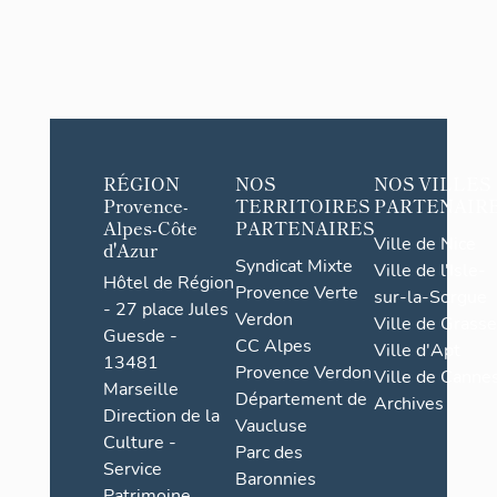
RÉGION
NOS
NOS VILLES
Provence-
TERRITOIRES
PARTENAIR
Alpes-Côte
PARTENAIRES
Ville de Nice
d'Azur
Syndicat Mixte
Ville de l'Isle-
Hôtel de Région
Provence Verte
sur-la-Sorgue
- 27 place Jules
Verdon
Ville de Grasse
Guesde -
CC Alpes
Ville d'Apt
13481
Provence Verdon
Ville de Cannes
Marseille
Département de
Archives
Direction de la
Vaucluse
Culture -
Parc des
Service
Baronnies
Patrimoine