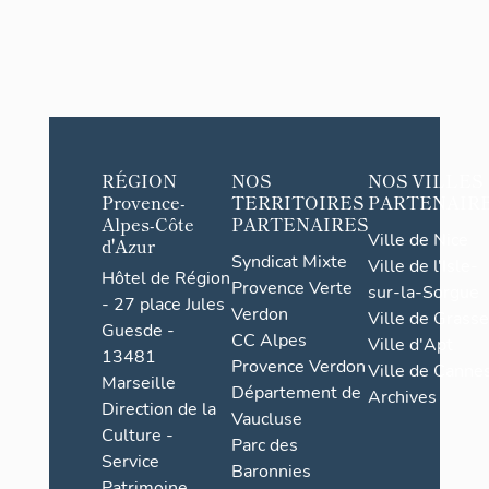
RÉGION
NOS
NOS VILLES
Provence-
TERRITOIRES
PARTENAIR
Alpes-Côte
PARTENAIRES
Ville de Nice
d'Azur
Syndicat Mixte
Ville de l'Isle-
Hôtel de Région
Provence Verte
sur-la-Sorgue
- 27 place Jules
Verdon
Ville de Grasse
Guesde -
CC Alpes
Ville d'Apt
13481
Provence Verdon
Ville de Cannes
Marseille
Département de
Archives
Direction de la
Vaucluse
Culture -
Parc des
Service
Baronnies
Patrimoine