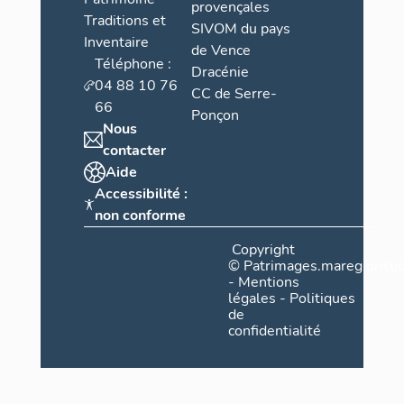
provençales
Traditions et
SIVOM du pays
Inventaire
de Vence
Téléphone :
Dracénie
04 88 10 76
CC de Serre-
66
Ponçon
Nous
contacter
Aide
Accessibilité :
non conforme
Copyright
©
Patrimages.maregionsud
-
Mentions
légales
-
Politiques
de
confidentialité