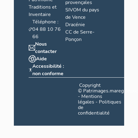
provençales
Traditions et
SIVOM du pays
Inventaire
de Vence
Téléphone :
Dracénie
04 88 10 76
CC de Serre-
66
Ponçon
Nous
contacter
Aide
Accessibilité :
non conforme
Copyright
©
Patrimages.maregionsud
-
Mentions
légales
-
Politiques
de
confidentialité