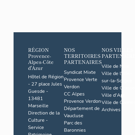
RÉGION
NOS
NOS VILLES
Provence-
TERRITOIRES
PARTENAIR
Alpes-Côte
PARTENAIRES
Ville de Nice
d'Azur
Syndicat Mixte
Ville de l'Isle-
Hôtel de Région
Provence Verte
sur-la-Sorgue
- 27 place Jules
Verdon
Ville de Grasse
Guesde -
CC Alpes
Ville d'Apt
13481
Provence Verdon
Ville de Cannes
Marseille
Département de
Archives
Direction de la
Vaucluse
Culture -
Parc des
Service
Baronnies
Patrimoine