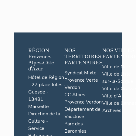
RÉGION
NOS
NOS VILLES
Provence-
TERRITOIRES
PARTENAIR
Alpes-Côte
PARTENAIRES
Ville de Nice
d'Azur
Syndicat Mixte
Ville de l'Isle-
Hôtel de Région
Provence Verte
sur-la-Sorgue
- 27 place Jules
Verdon
Ville de Grasse
Guesde -
CC Alpes
Ville d'Apt
13481
Provence Verdon
Ville de Cannes
Marseille
Département de
Archives
Direction de la
Vaucluse
Culture -
Parc des
Service
Baronnies
Patrimoine