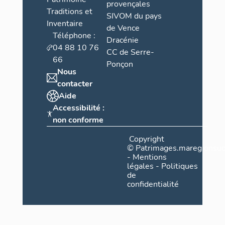
provençales
Traditions et
SIVOM du pays
Inventaire
de Vence
Téléphone :
Dracénie
04 88 10 76
CC de Serre-
66
Ponçon
Nous
contacter
Aide
Accessibilité :
non conforme
Copyright
©
Patrimages.maregionsud
-
Mentions
légales
-
Politiques
de
confidentialité