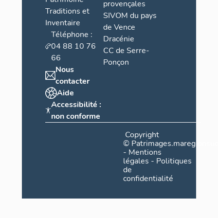
provençales
Traditions et
SIVOM du pays
Inventaire
de Vence
Téléphone :
Dracénie
04 88 10 76
CC de Serre-
66
Ponçon
Nous
contacter
Aide
Accessibilité :
non conforme
Copyright
©
Patrimages.maregionsud
-
Mentions
légales
-
Politiques
de
confidentialité