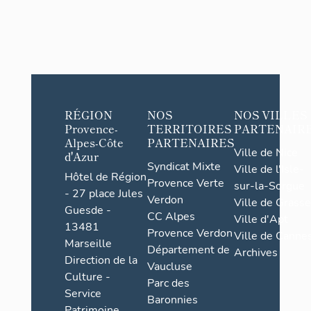
RÉGION
NOS
NOS VILLES
Provence-
TERRITOIRES
PARTENAIR
Alpes-Côte
PARTENAIRES
Ville de Nice
d'Azur
Syndicat Mixte
Ville de l'Isle-
Hôtel de Région
Provence Verte
sur-la-Sorgue
- 27 place Jules
Verdon
Ville de Grasse
Guesde -
CC Alpes
Ville d'Apt
13481
Provence Verdon
Ville de Cannes
Marseille
Département de
Archives
Direction de la
Vaucluse
Culture -
Parc des
Service
Baronnies
Patrimoine