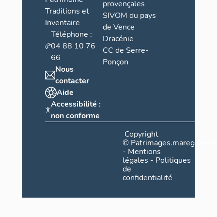
provençales
Traditions et
SIVOM du pays
Inventaire
de Vence
Téléphone :
Dracénie
04 88 10 76
CC de Serre-
66
Ponçon
Nous
contacter
Aide
Accessibilité :
non conforme
Copyright
©
Patrimages.maregionsud
-
Mentions
légales
-
Politiques
de
confidentialité