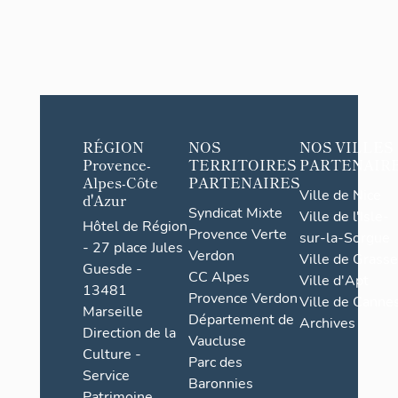
RÉGION
NOS
NOS VILLES
Provence-
TERRITOIRES
PARTENAIR
Alpes-Côte
PARTENAIRES
Ville de Nice
d'Azur
Syndicat Mixte
Ville de l'Isle-
Hôtel de Région
Provence Verte
sur-la-Sorgue
- 27 place Jules
Verdon
Ville de Grasse
Guesde -
CC Alpes
Ville d'Apt
13481
Provence Verdon
Ville de Cannes
Marseille
Département de
Archives
Direction de la
Vaucluse
Culture -
Parc des
Service
Baronnies
Patrimoine