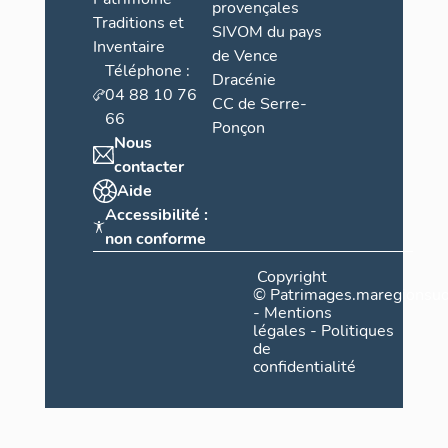
provençales
Traditions et
SIVOM du pays
Inventaire
de Vence
Téléphone :
Dracénie
04 88 10 76
CC de Serre-
66
Ponçon
Nous
contacter
Aide
Accessibilité :
non conforme
Copyright
©
Patrimages.maregionsud
-
Mentions
légales
-
Politiques
de
confidentialité