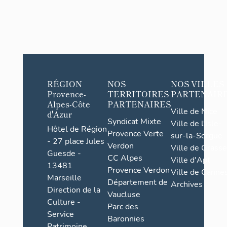
RÉGION
NOS
NOS VILLES
Provence-
TERRITOIRES
PARTENAIR
Alpes-Côte
PARTENAIRES
Ville de Nice
d'Azur
Syndicat Mixte
Ville de l'Isle-
Hôtel de Région
Provence Verte
sur-la-Sorgue
- 27 place Jules
Verdon
Ville de Grasse
Guesde -
CC Alpes
Ville d'Apt
13481
Provence Verdon
Ville de Cannes
Marseille
Département de
Archives
Direction de la
Vaucluse
Culture -
Parc des
Service
Baronnies
Patrimoine