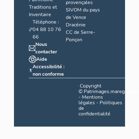
provençales
Traditions et
SIVOM du pays
Inventaire
de Vence
Téléphone :
Dracénie
04 88 10 76
CC de Serre-
66
Ponçon
Nous
contacter
Aide
Accessibilité :
non conforme
Copyright
©
Patrimages.maregionsud
-
Mentions
légales
-
Politiques
de
confidentialité