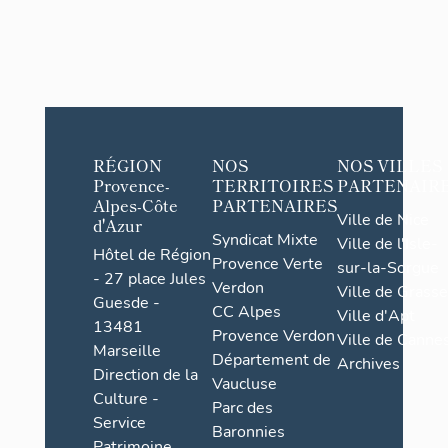
RÉGION
NOS
NOS VILLES
Provence-
TERRITOIRES
PARTENAIR
Alpes-Côte
PARTENAIRES
Ville de Nice
d'Azur
Syndicat Mixte
Ville de l'Isle-
Hôtel de Région
Provence Verte
sur-la-Sorgue
- 27 place Jules
Verdon
Ville de Grasse
Guesde -
CC Alpes
Ville d'Apt
13481
Provence Verdon
Ville de Cannes
Marseille
Département de
Archives
Direction de la
Vaucluse
Culture -
Parc des
Service
Baronnies
Patrimoine