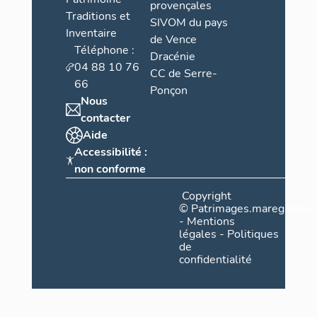
provençales
Traditions et
SIVOM du pays
Inventaire
de Vence
Téléphone :
Dracénie
04 88 10 76
CC de Serre-
66
Ponçon
Nous
contacter
Aide
Accessibilité :
non conforme
Copyright
©
Patrimages.maregionsud
-
Mentions
légales
-
Politiques
de
confidentialité