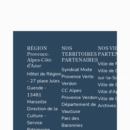
RÉGION
NOS
NOS VILLES
Provence-
TERRITOIRES
PARTENAIR
Alpes-Côte
PARTENAIRES
Ville de Nice
d'Azur
Syndicat Mixte
Ville de l'Isle-
Hôtel de Région
Provence Verte
sur-la-Sorgue
- 27 place Jules
Verdon
Ville de Grasse
Guesde -
CC Alpes
Ville d'Apt
13481
Provence Verdon
Ville de Cannes
Marseille
Département de
Archives
Direction de la
Vaucluse
Culture -
Parc des
Service
Baronnies
Patrimoine