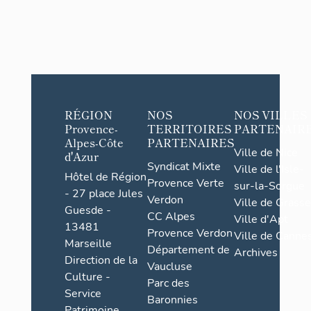
RÉGION
NOS
NOS VILLES
Provence-
TERRITOIRES
PARTENAIR
Alpes-Côte
PARTENAIRES
Ville de Nice
d'Azur
Syndicat Mixte
Ville de l'Isle-
Hôtel de Région
Provence Verte
sur-la-Sorgue
- 27 place Jules
Verdon
Ville de Grasse
Guesde -
CC Alpes
Ville d'Apt
13481
Provence Verdon
Ville de Cannes
Marseille
Département de
Archives
Direction de la
Vaucluse
Culture -
Parc des
Service
Baronnies
Patrimoine