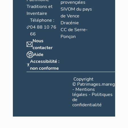
provençales
Traditions et
SIVOM du pays
Inventaire
de Vence
Téléphone :
Dracénie
04 88 10 76
CC de Serre-
66
Ponçon
Nous
contacter
Aide
Accessibilité :
non conforme
Copyright
©
Patrimages.maregionsud
-
Mentions
légales
-
Politiques
de
confidentialité