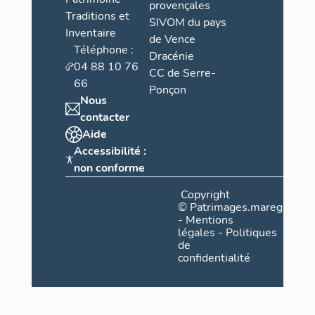
provençales
Traditions et
SIVOM du pays
Inventaire
de Vence
Téléphone :
Dracénie
04 88 10 76
CC de Serre-
66
Ponçon
Nous
contacter
Aide
Accessibilité :
non conforme
Copyright
©
Patrimages.maregionsud
-
Mentions
légales
-
Politiques
de
confidentialité