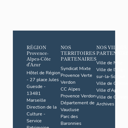
RÉGION
NOS
NOS VILLES
Provence-
TERRITOIRES
PARTENAIR
Alpes-Côte
PARTENAIRES
Ville de Nice
d'Azur
Syndicat Mixte
Ville de l'Isle-
Hôtel de Région
Provence Verte
sur-la-Sorgue
- 27 place Jules
Verdon
Ville de Grasse
Guesde -
CC Alpes
Ville d'Apt
13481
Provence Verdon
Ville de Cannes
Marseille
Département de
Archives
Direction de la
Vaucluse
Culture -
Parc des
Service
Baronnies
Patrimoine