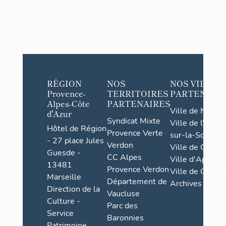
RÉGION
NOS
NOS VILLES
Provence-
TERRITOIRES
PARTENAIR
Alpes-Côte
PARTENAIRES
Ville de Nice
d'Azur
Syndicat Mixte
Ville de l'Isle-
Hôtel de Région
Provence Verte
sur-la-Sorgue
- 27 place Jules
Verdon
Ville de Grasse
Guesde -
CC Alpes
Ville d'Apt
13481
Provence Verdon
Ville de Cannes
Marseille
Département de
Archives
Direction de la
Vaucluse
Culture -
Parc des
Service
Baronnies
Patrimoine