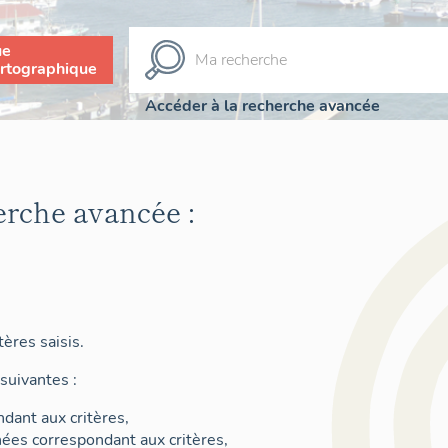
ue
rtographique
Accéder à la recherche avancée
erche avancée :
ères saisis.
suivantes :
dant aux critères,
nées correspondant aux critères,