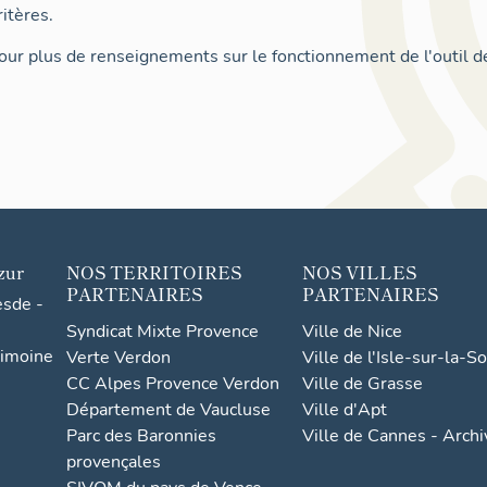
itères.
ur plus de renseignements sur le fonctionnement de l'outil d
zur
NOS TERRITOIRES
NOS VILLES
PARTENAIRES
PARTENAIRES
esde -
Syndicat Mixte Provence
Ville de Nice
rimoine
Verte Verdon
Ville de l'Isle-sur-la-S
CC Alpes Provence Verdon
Ville de Grasse
Département de Vaucluse
Ville d'Apt
Parc des Baronnies
Ville de Cannes - Arch
provençales