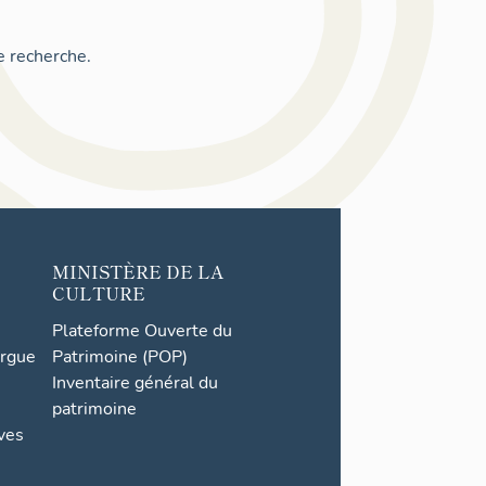
e recherche.
MINISTÈRE DE LA
CULTURE
Plateforme Ouverte du
orgue
Patrimoine (POP)
Inventaire général du
patrimoine
ives