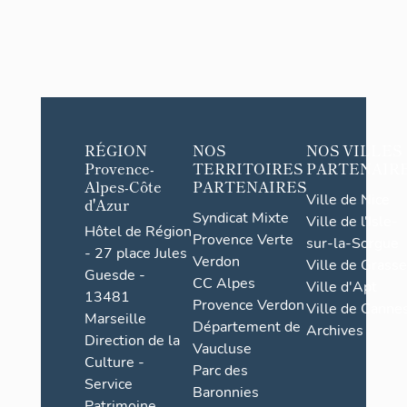
RÉGION
NOS
NOS VILLES
Provence-
TERRITOIRES
PARTENAIR
Alpes-Côte
PARTENAIRES
Ville de Nice
d'Azur
Syndicat Mixte
Ville de l'Isle-
Hôtel de Région
Provence Verte
sur-la-Sorgue
- 27 place Jules
Verdon
Ville de Grasse
Guesde -
CC Alpes
Ville d'Apt
13481
Provence Verdon
Ville de Cannes
Marseille
Département de
Archives
Direction de la
Vaucluse
Culture -
Parc des
Service
Baronnies
Patrimoine