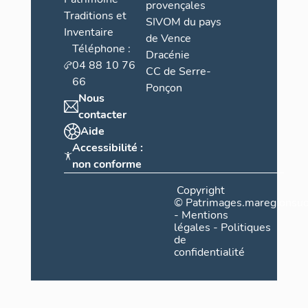
provençales
Traditions et
SIVOM du pays
Inventaire
de Vence
Téléphone :
Dracénie
04 88 10 76
CC de Serre-
66
Ponçon
Nous
contacter
Aide
Accessibilité :
non conforme
Copyright
©
Patrimages.maregionsud
-
Mentions
légales
-
Politiques
de
confidentialité