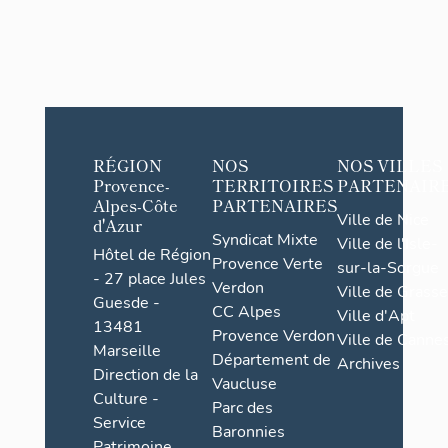
RÉGION
NOS
NOS VILLES
Provence-
TERRITOIRES
PARTENAIR
Alpes-Côte
PARTENAIRES
Ville de Nice
d'Azur
Syndicat Mixte
Ville de l'Isle-
Hôtel de Région
Provence Verte
sur-la-Sorgue
- 27 place Jules
Verdon
Ville de Grasse
Guesde -
CC Alpes
Ville d'Apt
13481
Provence Verdon
Ville de Cannes
Marseille
Département de
Archives
Direction de la
Vaucluse
Culture -
Parc des
Service
Baronnies
Patrimoine