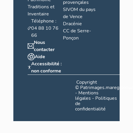
provençales
Traditions et
SIVOM du pays
Inventaire
de Vence
Téléphone :
Dracénie
04 88 10 76
CC de Serre-
66
Ponçon
Nous
contacter
Aide
Accessibilité :
non conforme
Copyright
©
Patrimages.maregionsud
-
Mentions
légales
-
Politiques
de
confidentialité