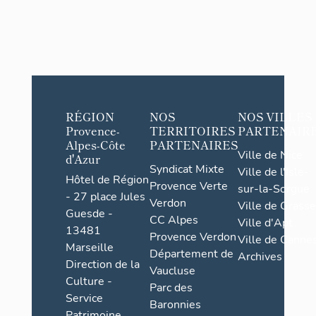
RÉGION
NOS
NOS VILLES
Provence-
TERRITOIRES
PARTENAIR
Alpes-Côte
PARTENAIRES
Ville de Nice
d'Azur
Syndicat Mixte
Ville de l'Isle-
Hôtel de Région
Provence Verte
sur-la-Sorgue
- 27 place Jules
Verdon
Ville de Grasse
Guesde -
CC Alpes
Ville d'Apt
13481
Provence Verdon
Ville de Cannes
Marseille
Département de
Archives
Direction de la
Vaucluse
Culture -
Parc des
Service
Baronnies
Patrimoine