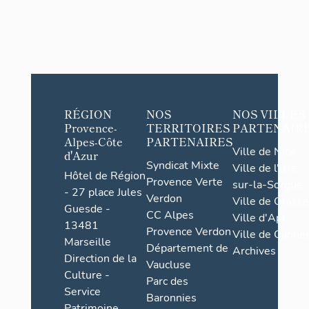
RÉGION
NOS
NOS VILLES
Provence-
TERRITOIRES
PARTENAIR
Alpes-Côte
PARTENAIRES
Ville de Nice
d'Azur
Syndicat Mixte
Ville de l'Isle-
Hôtel de Région
Provence Verte
sur-la-Sorgue
- 27 place Jules
Verdon
Ville de Grasse
Guesde -
CC Alpes
Ville d'Apt
13481
Provence Verdon
Ville de Cannes
Marseille
Département de
Archives
Direction de la
Vaucluse
Culture -
Parc des
Service
Baronnies
Patrimoine