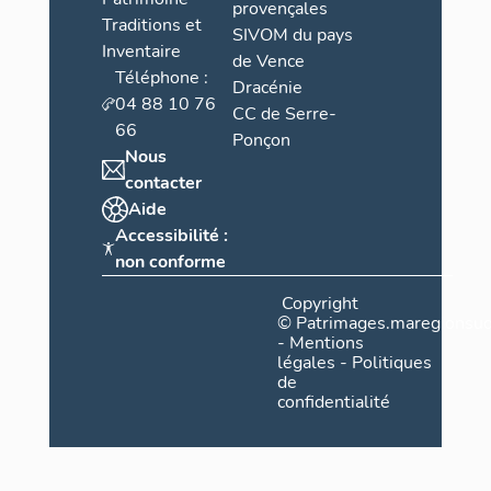
provençales
Traditions et
SIVOM du pays
Inventaire
de Vence
Téléphone :
Dracénie
04 88 10 76
CC de Serre-
66
Ponçon
Nous
contacter
Aide
Accessibilité :
non conforme
Copyright
©
Patrimages.maregionsud
-
Mentions
légales
-
Politiques
de
confidentialité