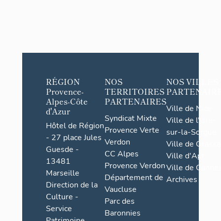
RÉGION
NOS
NOS VILLES
Provence-
TERRITOIRES
PARTENAIR
Alpes-Côte
PARTENAIRES
Ville de Nice
d'Azur
Syndicat Mixte
Ville de l'Isle-
Hôtel de Région
Provence Verte
sur-la-Sorgue
- 27 place Jules
Verdon
Ville de Grasse
Guesde -
CC Alpes
Ville d'Apt
13481
Provence Verdon
Ville de Cannes
Marseille
Département de
Archives
Direction de la
Vaucluse
Culture -
Parc des
Service
Baronnies
Patrimoine