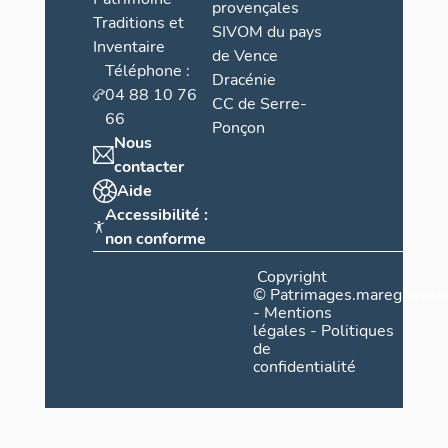
provençales
Traditions et
SIVOM du pays
Inventaire
de Vence
Téléphone :
Dracénie
04 88 10 76
CC de Serre-
66
Ponçon
Nous
contacter
Aide
Accessibilité :
non conforme
Copyright
©
Patrimages.maregionsud
-
Mentions
légales
-
Politiques
de
confidentialité