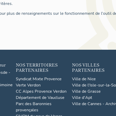
itères.
ur plus de renseignements sur le fonctionnement de l'outil d
zur
NOS TERRITOIRES
NOS VILLES
PARTENAIRES
PARTENAIRES
esde -
Syndicat Mixte Provence
Ville de Nice
rimoine
Verte Verdon
Ville de l'Isle-sur-la-S
CC Alpes Provence Verdon
Ville de Grasse
Département de Vaucluse
Ville d'Apt
Parc des Baronnies
Ville de Cannes - Arch
provençales