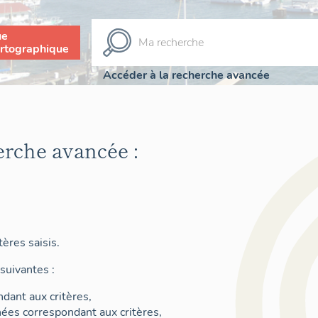
ue
rtographique
Accéder à la recherche avancée
erche avancée :
ères saisis.
suivantes :
dant aux critères,
nées correspondant aux critères,