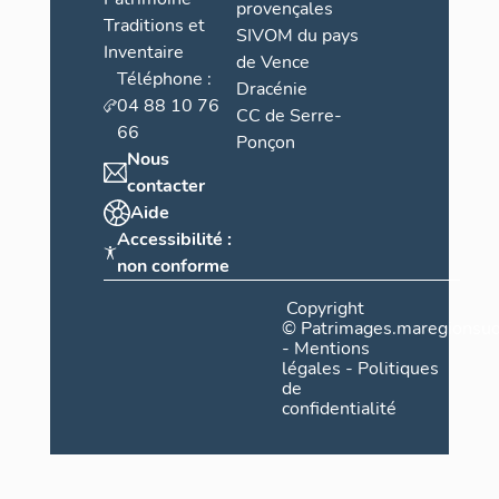
provençales
Traditions et
SIVOM du pays
Inventaire
de Vence
Téléphone :
Dracénie
04 88 10 76
CC de Serre-
66
Ponçon
Nous
contacter
Aide
Accessibilité :
non conforme
Copyright
©
Patrimages.maregionsud
-
Mentions
légales
-
Politiques
de
confidentialité