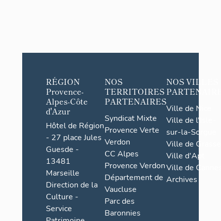
RÉGION
NOS
NOS VILLES
Provence-
TERRITOIRES
PARTENAIR
Alpes-Côte
PARTENAIRES
Ville de Nice
d'Azur
Syndicat Mixte
Ville de l'Isle-
Hôtel de Région
Provence Verte
sur-la-Sorgue
- 27 place Jules
Verdon
Ville de Grasse
Guesde -
CC Alpes
Ville d'Apt
13481
Provence Verdon
Ville de Cannes
Marseille
Département de
Archives
Direction de la
Vaucluse
Culture -
Parc des
Service
Baronnies
Patrimoine