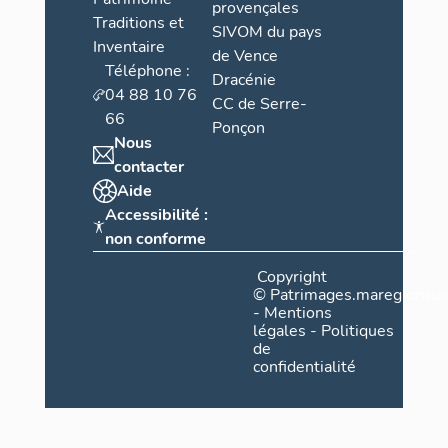
provençales
Traditions et
SIVOM du pays
Inventaire
de Vence
Téléphone :
Dracénie
04 88 10 76
CC de Serre-
66
Ponçon
Nous
contacter
Aide
Accessibilité :
non conforme
Copyright
©
Patrimages.maregionsud
-
Mentions
légales
-
Politiques
de
confidentialité