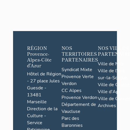
RÉGION
NOS
NOS VILLES
Provence-
TERRITOIRES
PARTENAIR
Alpes-Côte
PARTENAIRES
Ville de Nice
d'Azur
Syndicat Mixte
Ville de l'Isle-
Hôtel de Région
Provence Verte
sur-la-Sorgue
- 27 place Jules
Verdon
Ville de Grasse
Guesde -
CC Alpes
Ville d'Apt
13481
Provence Verdon
Ville de Cannes
Marseille
Département de
Archives
Direction de la
Vaucluse
Culture -
Parc des
Service
Baronnies
Patrimoine