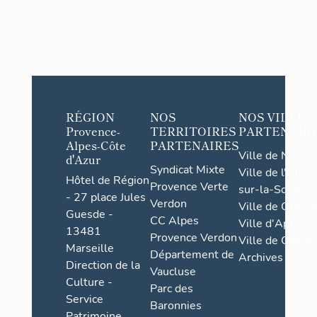
RÉGION
NOS
NOS VILLES
Provence-
TERRITOIRES
PARTENAIR
Alpes-Côte
PARTENAIRES
Ville de Nice
d'Azur
Syndicat Mixte
Ville de l'Isle-
Hôtel de Région
Provence Verte
sur-la-Sorgue
- 27 place Jules
Verdon
Ville de Grasse
Guesde -
CC Alpes
Ville d'Apt
13481
Provence Verdon
Ville de Cannes
Marseille
Département de
Archives
Direction de la
Vaucluse
Culture -
Parc des
Service
Baronnies
Patrimoine