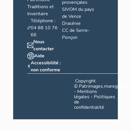
provençales
Traditions et
SIVOM du pays
Inventaire
de Vence
Téléphone :
Dracénie
04 88 10 76
CC de Serre-
66
Ponçon
Nous
contacter
Aide
Accessibilité :
non conforme
Copyright
©
Patrimages.maregionsud
-
Mentions
légales
-
Politiques
de
confidentialité