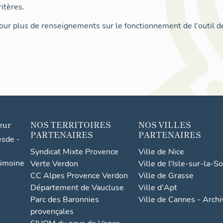
itères.
ur plus de renseignements sur le fonctionnement de l'outil d
zur
NOS TERRITOIRES
NOS VILLES
PARTENAIRES
PARTENAIRES
esde -
Syndicat Mixte Provence
Ville de Nice
rimoine
Verte Verdon
Ville de l'Isle-sur-la-S
CC Alpes Provence Verdon
Ville de Grasse
Département de Vaucluse
Ville d'Apt
Parc des Baronnies
Ville de Cannes - Arch
provençales