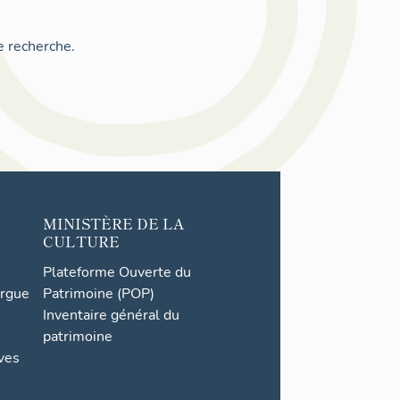
e recherche.
MINISTÈRE DE LA
CULTURE
Plateforme Ouverte du
orgue
Patrimoine (POP)
Inventaire général du
patrimoine
ives