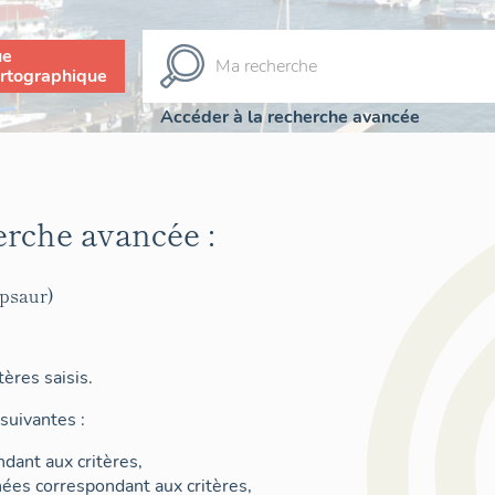
ue
rtographique
Accéder à la recherche avancée
erche avancée :
psaur)
ères saisis.
suivantes :
dant aux critères,
nées correspondant aux critères,