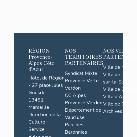
RÉGION
NOS
NOS VILLES
Provence-
TERRITOIRES
PARTENAIR
Alpes-Côte
PARTENAIRES
Ville de Nice
d'Azur
Syndicat Mixte
Ville de l'Isle-
Hôtel de Région
Provence Verte
sur-la-Sorgue
- 27 place Jules
Verdon
Ville de Grasse
Guesde -
CC Alpes
Ville d'Apt
13481
Provence Verdon
Ville de Cannes
Marseille
Département de
Archives
Direction de la
Vaucluse
Culture -
Parc des
Service
Baronnies
Patrimoine