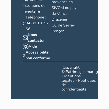
provençales
Traditions et
SIVOM du pays
Inventaire
de Vence
Téléphone :
Dracénie
04 88 10 76
CC de Serre-
66
Ponçon
Nous
contacter
Aide
Accessibilité :
non conforme
Copyright
©
Patrimages.maregionsud
-
Mentions
légales
-
Politiques
de
confidentialité