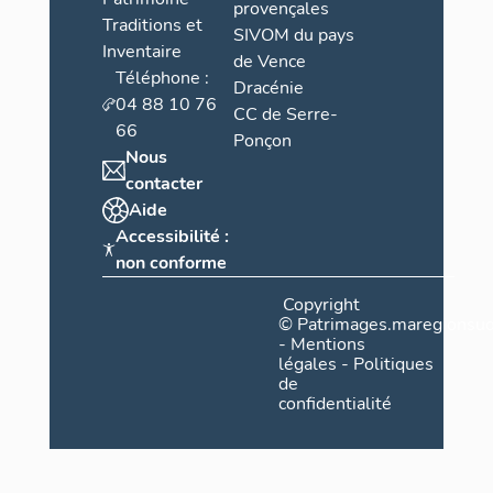
provençales
Traditions et
SIVOM du pays
Inventaire
de Vence
Téléphone :
Dracénie
04 88 10 76
CC de Serre-
66
Ponçon
Nous
contacter
Aide
Accessibilité :
non conforme
Copyright
©
Patrimages.maregionsud
-
Mentions
légales
-
Politiques
de
confidentialité