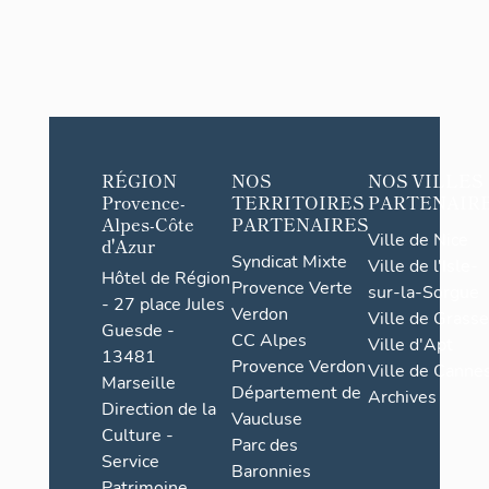
RÉGION
NOS
NOS VILLES
Provence-
TERRITOIRES
PARTENAIR
Alpes-Côte
PARTENAIRES
Ville de Nice
d'Azur
Syndicat Mixte
Ville de l'Isle-
Hôtel de Région
Provence Verte
sur-la-Sorgue
- 27 place Jules
Verdon
Ville de Grasse
Guesde -
CC Alpes
Ville d'Apt
13481
Provence Verdon
Ville de Cannes
Marseille
Département de
Archives
Direction de la
Vaucluse
Culture -
Parc des
Service
Baronnies
Patrimoine