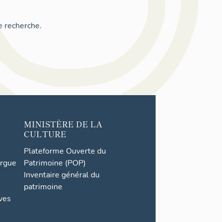
e recherche.
MINISTÈRE DE LA
CULTURE
Plateforme Ouverte du
orgue
Patrimoine (POP)
Inventaire général du
patrimoine
ives