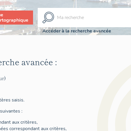
ue
rtographique
Accéder à la recherche avancée
erche avancée :
ur)
ères saisis.
suivantes :
dant aux critères,
nées correspondant aux critères,