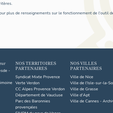
itères.
ur plus de renseignements sur le fonctionnement de l'outil d
zur
NOS TERRITOIRES
NOS VILLES
PARTENAIRES
PARTENAIRES
esde -
Syndicat Mixte Provence
Ville de Nice
rimoine
Verte Verdon
Ville de l'Isle-sur-la-S
CC Alpes Provence Verdon
Ville de Grasse
Département de Vaucluse
Ville d'Apt
Parc des Baronnies
Ville de Cannes - Arch
provençales