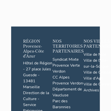
RÉGION
NOS
NOS VILLES
Provence-
TERRITOIRES
PARTENAIR
Alpes-Côte
PARTENAIRES
Ville de Nice
d'Azur
Syndicat Mixte
Ville de l'Isle-
Hôtel de Région
Provence Verte
sur-la-Sorgue
- 27 place Jules
Verdon
Ville de Grasse
Guesde -
CC Alpes
Ville d'Apt
13481
Provence Verdon
Ville de Cannes
Marseille
Département de
Archives
Direction de la
Vaucluse
Culture -
Parc des
Service
Baronnies
Patrimoine