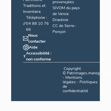
provençales
Traditions et
SIVOM du pays
Inventaire
de Vence
Téléphone :
Dracénie
04 88 10 76
CC de Serre-
66
Ponçon
Nous
contacter
Aide
Accessibilité :
non conforme
Copyright
©
Patrimages.maregionsud
-
Mentions
légales
-
Politiques
de
confidentialité