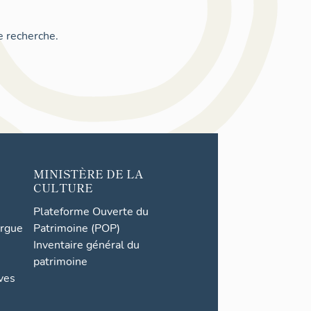
e recherche.
MINISTÈRE DE LA
CULTURE
Plateforme Ouverte du
orgue
Patrimoine (POP)
Inventaire général du
patrimoine
ives