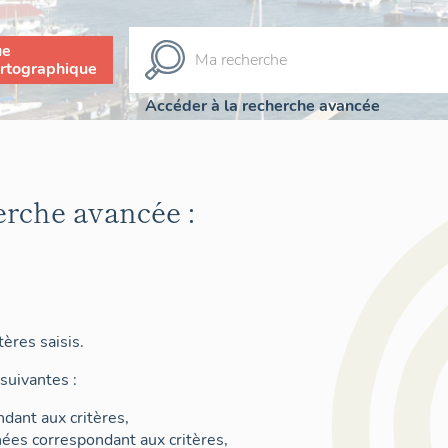
ue
rtographique
Accéder à la recherche avancée
erche avancée :
ères saisis.
suivantes :
dant aux critères,
nées correspondant aux critères,