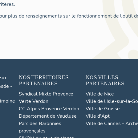
itères.
ur plus de renseignements sur le fonctionnement de l'outil d
zur
NOS TERRITOIRES
NOS VILLES
PARTENAIRES
PARTENAIRES
esde -
Syndicat Mixte Provence
Ville de Nice
rimoine
Verte Verdon
Ville de l'Isle-sur-la-S
CC Alpes Provence Verdon
Ville de Grasse
Département de Vaucluse
Ville d'Apt
Parc des Baronnies
Ville de Cannes - Arch
provençales