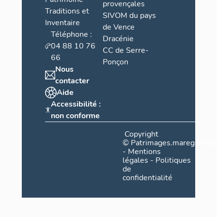
provençales
Traditions et
SIVOM du pays
Inventaire
de Vence
Téléphone :
Dracénie
04 88 10 76
CC de Serre-
66
Ponçon
Nous
contacter
Aide
Accessibilité :
non conforme
Copyright
©
Patrimages.maregionsud
-
Mentions
légales
-
Politiques
de
confidentialité