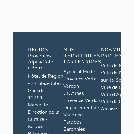
RÉGION
NOS
NOS VILLES
Provence-
TERRITOIRES
PARTENAIR
Alpes-Côte
PARTENAIRES
Ville de Nice
d'Azur
Syndicat Mixte
Ville de l'Isle-
Hôtel de Région
Provence Verte
sur-la-Sorgue
- 27 place Jules
Verdon
Ville de Grasse
Guesde -
CC Alpes
Ville d'Apt
13481
Provence Verdon
Ville de Cannes
Marseille
Département de
Archives
Direction de la
Vaucluse
Culture -
Parc des
Service
Baronnies
Patrimoine