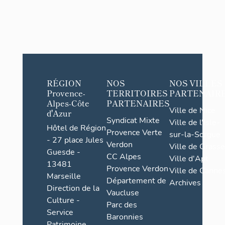
RÉGION
NOS
NOS VILLES
Provence-
TERRITOIRES
PARTENAIR
Alpes-Côte
PARTENAIRES
Ville de Nice
d'Azur
Syndicat Mixte
Ville de l'Isle-
Hôtel de Région
Provence Verte
sur-la-Sorgue
- 27 place Jules
Verdon
Ville de Grasse
Guesde -
CC Alpes
Ville d'Apt
13481
Provence Verdon
Ville de Cannes
Marseille
Département de
Archives
Direction de la
Vaucluse
Culture -
Parc des
Service
Baronnies
Patrimoine