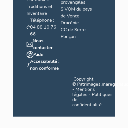
provençales
Traditions et
SIVOM du pays
Inventaire
de Vence
Téléphone :
Dracénie
04 88 10 76
CC de Serre-
66
Ponçon
Nous
contacter
Aide
Accessibilité :
non conforme
Copyright
©
Patrimages.maregionsud
-
Mentions
légales
-
Politiques
de
confidentialité