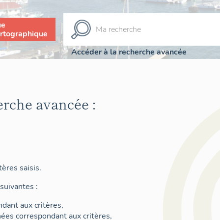
ue
rtographique
Accéder à la recherche avancée
erche avancée :
ères saisis.
suivantes :
dant aux critères,
nées correspondant aux critères,