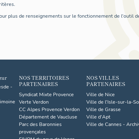
itères.
ur plus de renseignements sur le fonctionnement de l'outil d
zur
NOS TERRITOIRES
NOS VILLES
PARTENAIRES
PARTENAIRES
esde -
Syndicat Mixte Provence
Ville de Nice
rimoine
Verte Verdon
Ville de l'Isle-sur-la-S
CC Alpes Provence Verdon
Ville de Grasse
Département de Vaucluse
Ville d'Apt
Parc des Baronnies
Ville de Cannes - Arch
provençales