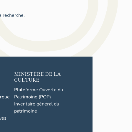
e recherche.
MINISTÈRE DE LA
CULTURE
Plateforme Ouverte du
orgue
Patrimoine (POP)
Inventaire général du
patrimoine
ives